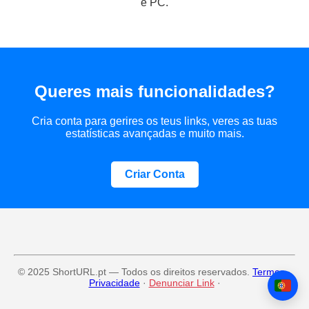
e PC.
Queres mais funcionalidades?
Cria conta para gerires os teus links, veres as tuas
estatísticas avançadas e muito mais.
Criar Conta
© 2025
ShortURL.pt
—
Todos os direitos reservados.
Termos
·
Privacidade
·
Denunciar Link
·